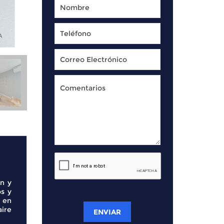
n y
s y
 en
ire
ENVIAR