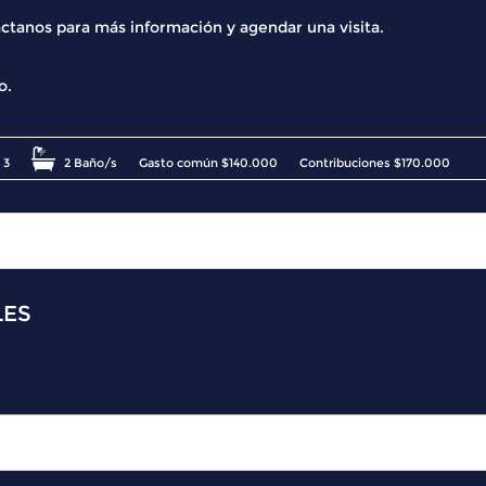
áctanos para más información y agendar una visita.
o.
3
2 Baño/s
Gasto común $140.000
Contribuciones $170.000
LES