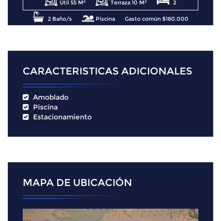
2
2
Útil 55 M
Terraza 10 M
2
2 Baño/s
Piscina
Gasto común $180.000
Contribuciones $120.000
CARACTERISTICAS ADICIONALES
Amoblado
Piscina
Estacionamiento
MAPA DE UBICACIÓN